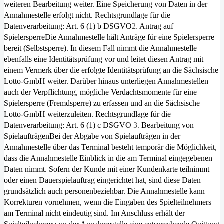
weiteren Bearbeitung weiter. Eine Speicherung von Daten in der
Annahmestelle erfolgt nicht. Rechtsgrundlage für die
Datenverarbeitung: Art. 6 (1) b DSGVO
2.
Antrag auf
Spielersperre
Die Annahmestelle hält Anträge für eine Spielersperre
bereit (Selbstsperre). In diesem Fall nimmt die Annahmestelle
ebenfalls eine Identitätsprüfung vor und leitet diesen Antrag mit
einem Vermerk über die erfolgte Identitätsprüfung an die Sächsische
Lotto-GmbH weiter. Darüber hinaus unterliegen Annahmestellen
auch der Verpflichtung, mögliche Ver­dachtsmomente für eine
Spielersperre (Fremdsperre) zu erfassen und an die Sächsische
Lotto-GmbH weiterzuleiten. Rechtsgrundlage für die
Datenverarbeitung: Art. 6 (1) c DSGVO
3.
Bearbeitung von
Spielaufträgen
Bei der Abgabe von Spielaufträgen in der
Annahmestelle über das Terminal besteht temporär die Möglichkeit,
dass die Annahmestelle Einblick in die am Terminal eingegebenen
Daten nimmt. Sofern der Kunde mit einer Kundenkarte teil­nimmt
oder einen Dauerspielauftrag eingerichtet hat, sind diese Daten
grundsätzlich auch personenbeziehbar. Die An­nahmestelle kann
Korrekturen vornehmen, wenn die Eingaben des Spielteilnehmers
am Terminal nicht eindeutig sind. Im Anschluss erhält der