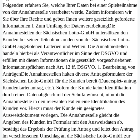
Folgen­den erfahren Sie, welche Ihrer Daten bei einer Spielteilnahme
von der Annahmestelle verarbeitet werde. Zudem infor­mieren wir
Sie über Ihre Rechte und geben Ihnen weitere gesetzlich geforderte
Informationen.
I.
Zum Umfang der Datenverarbeitung
Die
Annahmestellen der Sächsischen Lotto-GmbH unterstützen den
Kunden bei seiner Teilnahme an den von der Säch­sischen Lotto-
GmbH angebotenen Lotterien und Wetten. Die Annahmestellen
handeln hierbei als Verantwortlicher im Sinne der DSGVO und
erfüllen mit diesen Informationen die gesetzlich vorgeschriebenen
Informationspflichten nach Art. 12 ff. DSGVO.
1.
Bearbeitung von
Anträgen
Die Annahmestellen halten diverse Antragsformulare der
Sächsischen Lotto-GmbH für die Kunden bereit (Dauerspiet- antrag,
Kundenkartenantrag, etc.). Sofern der Kunde keine Identifikation
durch einen Datenabgleich mit der Schufa wünscht, nimmt die
Annahmestelle in den relevanten Fällen eine Identifikation des
Kunden vor. Hierzu muss der Kunde ein geeignetes
Ausweisdokument vorlegen. Die Annahmestelle gleicht die
Angaben des Kunden im Formular mit den Ausweisdaten ab,
bestätigt das Ergebnis der Prüfung im Antrag und leitet den Antrag
im verschlossenen Umschlag an die Sächsische Lotto-GmbH zur