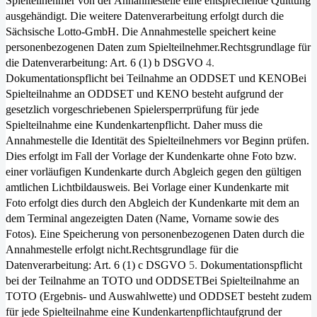
Spielteilnehmer von der Annahmestelle eine entsprechende Quittung
ausgehändigt. Die weitere Datenverarbeitung erfolgt durch die
Sächsische Lotto-GmbH. Die Annahmestelle speichert keine
personenbezogenen Daten zum Spielteilnehmer.Rechtsgrundlage für
die Datenverarbeitung: Art. 6 (1) b DSGVO
4.
Dokumentationspflicht bei Teilnahme an ODDSET und KENO
Bei
Spielteilnahme an ODDSET und KENO besteht aufgrund der
gesetzlich vorgeschriebenen Spielersperrprüfung für jede
Spielteilnahme eine Kundenkartenpflicht. Daher muss die
Annahmestelle die Identität des Spielteilnehmers vor Beginn prüfen.
Dies erfolgt im Fall der Vorlage der Kundenkarte ohne Foto bzw.
einer vorläufigen Kundenkarte durch Abgleich gegen den gültigen
amtlichen Lichtbildausweis. Bei Vorlage einer Kundenkarte mit
Foto erfolgt dies durch den Abgleich der Kundenkarte mit dem an
dem Terminal angezeigten Daten (Name, Vorname sowie des
Fotos). Eine Speiche­rung von personenbezogenen Daten durch die
Annahmestelle erfolgt nicht.Rechtsgrundlage für die
Datenverarbeitung: Art. 6 (1) c DSGVO
5.
Dokumentationspflicht
bei der Teilnahme an TOTO und ODDSET
Bei Spielteilnahme an
TOTO (Ergebnis- und Auswahlwette) und ODDSET besteht zudem
für jede Spielteilnahme eine Kun­denkartenpflichtaufgrund der