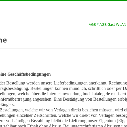
AGB
*
AGB Gast WLAN
me
ine Geschäftsbedingungen
der Bestellung werden unsere Lieferbedingungen anerkannt. Rechnung u
ragsbestätigung. Bestellungen können mündlich, schriftlich oder per Da
ellungen, welche über die Internetanwendung buchkatalog.de realisiert
nfernübertragung angesehen. Eine Bestätigung von Bestellungen erfolgt
fängers.
Bestellungen, welche wir von Verlagen direkt beziehen müssen, wird 
ellungen einzelner Zeitschriften, welche wir direkt von Verlagen besor
zur vollständigen Bezahlung bleibt die Lieferung unser Eigentum (E
rt zahlbar nach Erhalt ohne Abzug. Bei ungerechtfertigten Abzügen 