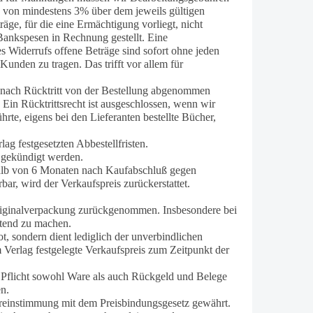
e von mindestens 3% über dem jeweils gültigen
e, für die eine Ermächtigung vorliegt, nicht
Bankspesen in Rechnung gestellt. Eine
es Widerrufs offene Beträge sind sofort ohne jeden
unden zu tragen. Das trifft vor allem für
h nach Rücktritt von der Bestellung abgenommen
Ein Rücktrittsrecht ist ausgeschlossen, wenn wir
rte, eigens bei den Lieferanten bestellte Bücher,
ag festgesetzten Abbestellfristen.
 gekündigt werden.
halb von 6 Monaten nach Kaufabschluß gegen
ar, wird der Verkaufspreis zurückerstattet.
riginalverpackung zurückgenommen. Insbesondere bei
ltend zu machen.
, sondern dient lediglich der unverbindlichen
 Verlag festgelegte Verkaufspreis zum Zeitpunkt der
e Pflicht sowohl Ware als auch Rückgeld und Belege
en.
ereinstimmung mit dem Preisbindungsgesetz gewährt.