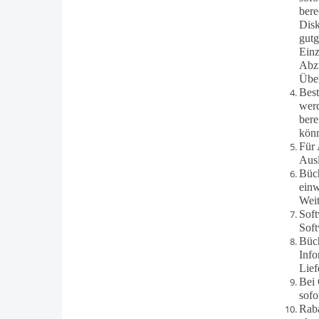
bere
Disk
gutg
Einz
Abzu
Übe
Best
werd
bere
kön
Für 
Ausl
Büch
einw
Weit
Soft
Soft
Büch
Info
Lief
Bei 
sofo
Raba