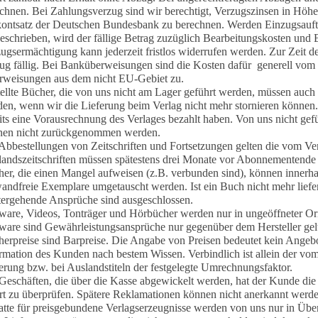
chnen. Bei Zahlungsverzug sind wir berechtigt, Verzugszinsen in Höh
ontsatz der Deutschen Bundesbank zu berechnen. Werden Einzugsaufträg
eschrieben, wird der fällige Betrag zuzüglich Bearbeitungskosten und 
ugsermächtigung kann jederzeit fristlos widerrufen werden.
Z
ur Zeit d
g fällig. Bei Banküberweisungen sind die Kosten dafür generell vom K
rweisungen aus dem nicht EU-Gebiet zu.
ellte Bücher, die von uns nicht am Lager geführt werden, müssen auc
en, wenn wir die Lieferung beim Verlag nicht mehr stornieren können. 
its eine Vorausrechnung des Verlages bezahlt haben. Von uns nicht gefüh
nen nicht zurückgenommen werden.
Abbestellungen von Zeitschriften und Fortsetzungen gelten die vom Verl
andszeitschriften müssen spätestens drei Monate vor Abonnementende
er, die einen Mangel aufweisen (z.B. verbunden sind), können inner
andfreie Exemplare umgetauscht werden. Ist ein Buch nicht mehr lieferb
ergehende Ansprüche sind ausgeschlossen.
ware, Videos, Tonträger und Hörbücher werden nur in ungeöffneter O
ware sind Gewährleistungsansprüche nur gegenüber dem Hersteller ge
erpreise sind Barpreise. Die Angabe von Preisen bedeutet kein Angebot
rmation des Kunden nach bestem Wissen. Verbindlich ist allein der vom
erung bzw. bei Auslandstiteln der festgelegte Umrechnungsfaktor.
Geschäften, die über die Kasse abgewickelt werden, hat der Kunde di
rt zu überprüfen. Spätere Reklamationen können nicht anerkannt werd
tte für preisgebundene Verlagserzeugnisse werden von uns nur in Üb