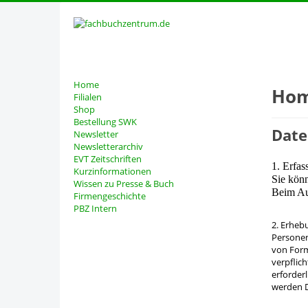
Home
Ho
Filialen
Shop
Bestellung SWK
Date
Newsletter
Newsletterarchiv
EVT Zeitschriften
1. Erfa
Kurzinformationen
Sie kön
Wissen zu Presse & Buch
Beim Auf
Firmengeschichte
PBZ Intern
2. Erheb
Personen
von Form
verpflic
erforder
werden D