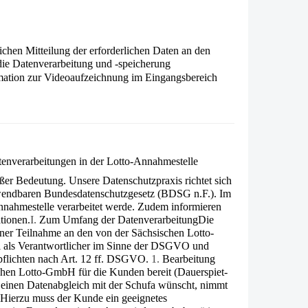
chen Mitteilung der erforderlichen Daten an den
die Datenverarbeitung und -speicherung
mation zur Videoaufzeichnung im Eingangsbereich
nverarbeitungen in der Lotto-Annahmestelle
oßer Bedeutung. Unsere Datenschutzpraxis richtet sich
endbaren Bundesdatenschutzgesetz (BDSG n.F.). Im
Annahmestelle verarbeitet werde. Zudem infor­mieren
tionen.
I.
Zum Umfang der Datenverarbeitung
Die
er Teilnahme an den von der Säch­sischen Lotto-
i als Verantwortlicher im Sinne der DSGVO und
spflichten nach Art. 12 ff. DSGVO.
1.
Bearbeitung
chen Lotto-GmbH für die Kunden bereit (Dauerspiet-
h einen Datenabgleich mit der Schufa wünscht, nimmt
. Hierzu muss der Kunde ein geeignetes