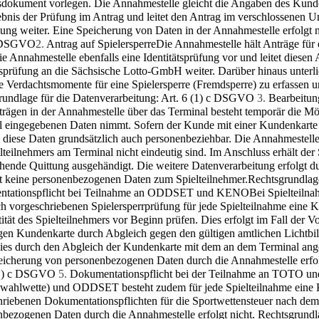
dokument vorlegen. Die Annahmestelle gleicht die Angaben des Kunde
ebnis der Prüfung im Antrag und leitet den Antrag im verschlossenen 
ung weiter. Eine Speicherung von Daten in der Annahmestelle erfolgt n
b DSGVO
2.
Antrag auf Spielersperre
Die Annahmestelle hält Anträge für e
e Annahmestelle ebenfalls eine Identitätsprüfung vor und leitet diesen
tsprüfung an die Sächsische Lotto-GmbH weiter. Darüber hinaus unterl
 Ver­dachtsmomente für eine Spielersperre (Fremdsperre) zu erfassen 
rundlage für die Datenverarbeitung: Art. 6 (1) c DSGVO
3.
Bearbeitun
trägen in der Annahmestelle über das Terminal besteht temporär die Mö
 eingegebenen Daten nimmt. Sofern der Kunde mit einer Kundenkarte te
nd diese Daten grundsätzlich auch personenbeziehbar. Die An­nahmeste
lteilnehmers am Terminal nicht eindeutig sind. Im Anschluss erhält der
chende Quittung ausgehändigt. Die weitere Datenverarbeitung erfolgt
rt keine personenbezogenen Daten zum Spielteilnehmer.Rechtsgrundlag
tationspflicht bei Teilnahme an ODDSET und KENO
Bei Spielteil
ch vorgeschriebenen Spielersperrprüfung für jede Spielteilnahme eine
tität des Spielteilnehmers vor Beginn prüfen. Dies erfolgt im Fall der
igen Kundenkarte durch Abgleich gegen den gültigen amtlichen Lichtbi
 dies durch den Abgleich der Kundenkarte mit dem an dem Terminal an
eiche­rung von personenbezogenen Daten durch die Annahmestelle erfol
(1) c DSGVO
5.
Dokumentationspflicht bei der Teilnahme an TOTO
wahlwette) und ODDSET besteht zudem für jede Spielteilnahme eine Ku
hriebenen Dokumentationspflichten für die Sportwettensteuer nach dem
nbezogenen Daten durch die Annahmestelle erfolgt nicht. Rechtsgrundl