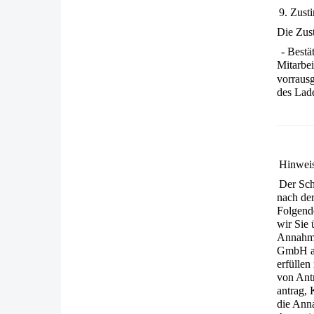
9. Zust
Die Zus
- Bestä
Mitarbe
vorraus
des Lad
Hinweis
Der Sch
nach de
Folgen­d
wir Sie 
Annahme
GmbH an
erfüllen
von Ant
antrag, 
die Anna