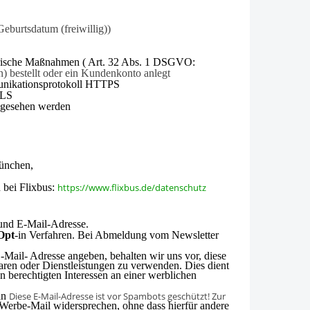
burtsdatum (freiwillig))
orische Maßnahmen (
Art. 32 Abs. 1 DSGVO:
n) bestellt oder ein Kundenkonto anlegt
munikationsprotokoll HTTPS
TLS
ingesehen werden
München,
 bei Flixbus:
https://www.flixbus.de/datenschutz
und E-Mail-Adresse.
Opt
-in
Verfahren. Bei Abmeldung vom Newsletter
-Mail- Adresse angeben, behalten wir uns vor, diese
ren oder Dienstleistungen zu verwen­den. Dies dient
berechtigten Interessen an einer werblichen
 an
Diese E-Mail-Adresse ist vor Spambots geschützt! Zur
Werbe-Mail widersprechen, ohne dass hierfür an­dere