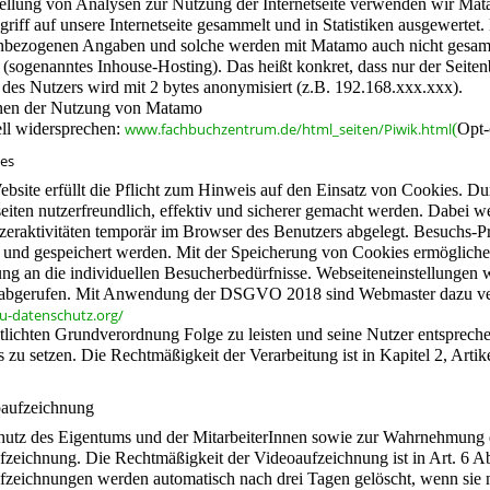
tellung von Analysen zur Nutzung der Internetseite verwenden wir Ma
riff auf unsere Internetseite gesammelt und in Statistiken ausgewertet. 
nbezogenen Angaben und solche werden mit Matamo auch nicht gesamm
 (sogenanntes Inhouse-Hosting). Das heißt konkret, dass nur der Seiten
des Nutzers wird mit 2 bytes anonymisiert (z.B. 192.168.xxx.xxx).
nen der Nutzung von Matamo
ell widersprechen:
www.fachbuchzentrum.de/html_seiten/Piwik.html
(
Opt-
ies
ebsite erfüllt die Pflicht zum Hinweis auf den Einsatz von Cookies.
seiten nutzerfreundlich, effektiv und sicherer gemacht werden. Dabei 
zeraktivitäten temporär im Browser des Benutzers abgelegt. Besuchs-
t und gespeichert werden. Mit der Speicherung von Cookies ermöglichen
g an die individuellen Besucherbedürfnisse. Webseiteneinstellungen we
abgerufen. Mit Anwendung der DSGVO 2018 sind Webmaster dazu verpf
eu-datenschutz.org/
ntlichten Grundverordnung Folge zu leisten und seine Nutzer entsprec
 zu setzen. Die Rechtmäßigkeit der Verarbeitung ist in Kapitel 2, Ar
oaufzeichnung
utz des Eigentums und der MitarbeiterInnen sowie zur Wahrnehmung d
fzeichnung. Die Rechtmäßigkeit der Videoaufzeichnung ist in Art. 6 
fzeichnungen werden automatisch nach drei Tagen gelöscht, wenn sie n