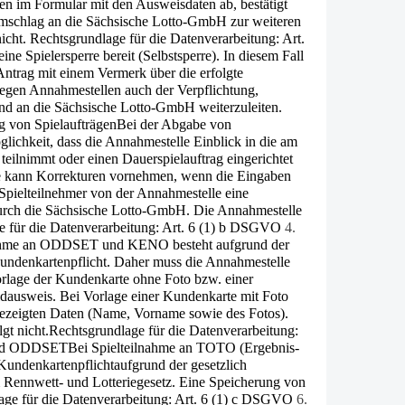
n im Formular mit den Ausweisdaten ab, bestätigt
Umschlag an die Sächsische Lotto-GmbH zur weiteren
icht. Rechtsgrundlage für die Datenverarbeitung: Art.
ine Spielersperre bereit (Selbstsperre). In diesem Fall
 Antrag mit einem Vermerk über die erfolgte
iegen Annahmestellen auch der Verpflichtung,
und an die Sächsische Lotto-GmbH weiterzuleiten.
g von Spielaufträgen
Bei der Abgabe von
glichkeit, dass die Annahmestelle Einblick in die am
il­nimmt oder einen Dauerspielauftrag eingerichtet
lle kann Korrekturen vornehmen, wenn die Eingaben
 Spielteilnehmer von der Annahmestelle eine
 durch die Sächsische Lotto-GmbH. Die Annahmestelle
e für die Datenverarbeitung: Art. 6 (1) b DSGVO
4.
nahme an ODDSET und KENO besteht aufgrund der
 Kundenkartenpflicht. Daher muss die Annahmestelle
 Vorlage der Kundenkarte ohne Foto bzw. einer
ldausweis. Bei Vorlage einer Kundenkarte mit Foto
gezeigten Daten (Name, Vorname sowie des Fotos).
gt nicht.Rechtsgrundlage für die Datenverarbeitung:
 und ODDSET
Bei Spielteilnahme an TOTO (Ergebnis-
n­denkartenpflichtaufgrund der gesetzlich
 Rennwett- und Lotteriegesetz. Eine Speicherung von
age für die Datenverarbeitung: Art. 6 (1) c DSGVO
6.