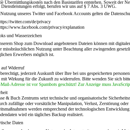
die Übermittlungskosten nach den Basistarifen entstehen. Soweit der N
 Dienstleistungen erfolgt, berufen wir uns auf § 7 Abs. 3 UWG.
i Nutzung
unseres Twitter und Facebook Accounts gelten die Datensc
ttps://twitter.com/de/privacy
https://www.facebook.com/privacy/explanation
oks und Wasserzeichen
unserem Shop zum Download angebotenen Dateien können mit digitalen W
er missbräuchlichen Nutzung unter Beachtung aller zwingenden gesetzl
lichen Erwerbers möglich ist.
 auf Widerruf
 berechtigt, jederzeit Auskunft über Ihre bei uns gespeicherten pers
t mit Wirkung für die Zukunft zu widerrufen. Bitte wenden Sie sich bitt
Mail-Adresse ist vor Spambots geschützt! Zur Anzeige muss JavaScript 
rheit
sse & Buch Zentrums setzt technische und organisatorische Sicherheit
rch zufällige oder vorsätzliche Manipulation, Verlust, Zerstörung oder
itsmaßnahmen werden entsprechend der technologischen Entwicklung for
endaten wird ein tägliches Backup realisiert.
tische Daten