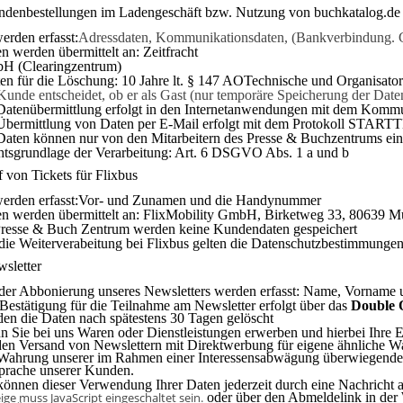
ndenbestellungen im Ladengeschäft bzw. Nutzung von buchkatalog.de
erden erfasst:
Adressdaten, Kommunikationsdaten, (Bankverbindung. Ge
n werden übermittelt an:
Zeitfracht
H (Clearingzentrum)
ten für die Löschung: 10 Jahre lt. § 147 AOTechnische und Organisat
Kunde entscheidet, ob er als Gast (nur temporäre Speicherung der Date
 Datenübermittlung erfolgt in den Internetanwendungen mit dem Kom
Übermittlung von Daten per E-Mail erfolgt mit dem Protokoll START
Daten können nur von den Mitarbeitern des Presse & Buchzentrums e
tsgrundlage der Verarbeitung: Art. 6 DSGVO Abs. 1 a und b
 von Tickets für Flixbus
werden erfasst:Vor- und Zunamen und die Handynummer
en werden übermittelt an: FlixMobility GmbH, Birketweg 33, 80639 
Presse & Buch Zentrum werden keine Kundendaten gespeichert
die Weiterverabeitung bei Flixbus gelten die Datenschutzbestimmungen
wsletter
der Abbonierung unseres Newsletters werden erfasst: Name, Vorname 
Bestätigung für die Teilnahme am Newsletter erfolgt über das
Double 
en die Daten nach spätestens 30 Tagen gelöscht
 Sie bei uns Waren oder Dienstleis­tungen erwerben und hierbei Ihre E
den Versand von Newslettern mit Direktwerbung für eigene ähnliche Wa
Wahrung unserer im Rahmen einer Interessensabwägung überwiegenden 
prache unserer Kunden.
können dieser Verwendung Ihrer Daten jederzeit durch eine Nachricht
ige muss JavaScript eingeschaltet sein.
oder über den Abmeldelink in der 