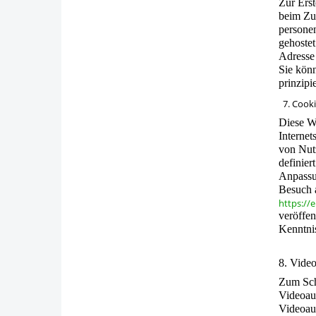
Zur Ers
beim Zug
persone
gehostet
Adresse 
Sie kön
prinzipi
7. Cook
Diese W
Internet
von Nut
definier
Anpassun
Besuch 
https://
veröffe
Kenntnis
8. Vide
Zum Sch
Videoau
Videoau