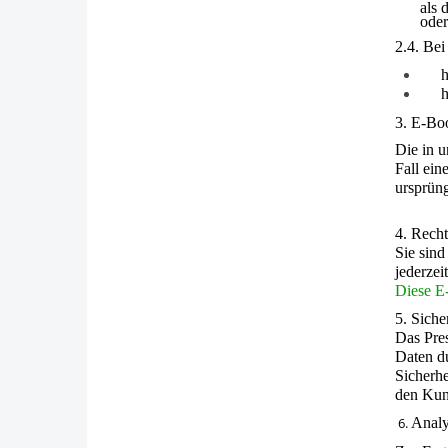
als 
oder
2.4. Be
h
3. E-Bo
Die in 
Fall ein
ursprüng
4. Recht
Sie sind
jederzei
Diese E-
5. Siche
Das Pre
Daten du
Sicherhe
den Kund
6.
Analy