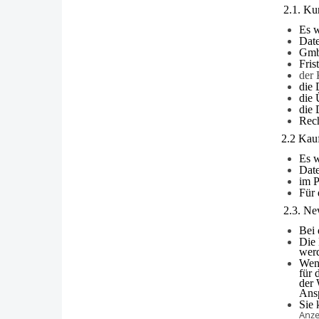
2.1. Ku
Es w
Date
Gmb
Fris
der 
die
die 
die 
Rech
2.2 Kauf
Es 
Dat
im 
Für 
2.3. Ne
Bei 
Die 
werd
Wenn
für 
der 
Ans
Sie 
Anze