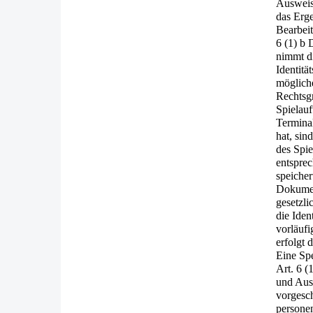
Ausweis
das Erg
Bearbeit
6 (1) 
nimmt di
Identitä
mögliche
Rechtsg
Spielauf
Terminal
hat, si
des Spie
entspre
speiche
Dokumen
gesetzli
die Iden
vorläuf
erfolgt
Eine Sp
Art. 6 
und Aus
vorgesc
persone