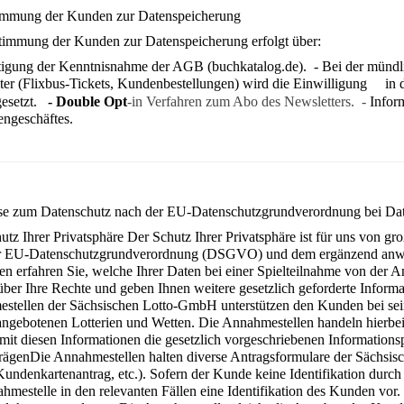
immung der Kunden zur Datenspeicherung
timmung der Kunden zur Datenspeicherung erfolgt über:
tigung der Kenntnisnahme der AGB (buchkatalog.de). - Bei der mündli
iter (Flixbus-Tickets, Kundenbestellungen) wird die Einwilligung in 
gesetzt.
- Double Opt
-in Verfahren zum Abo des Newsletters. -
Infor
engeschäftes.
e zum Datenschutz nach der EU-Datenschutzgrundverordnung bei Date
utz Ihrer Privatsphäre
Der Schutz Ihrer Privatsphäre ist für uns von gr
r EU-Daten­schutzgrundverordnung (DSGVO) und dem ergänzend anw
en erfahren Sie, welche Ihrer Daten bei einer Spielteilnahme von der 
über Ihre Rechte und geben Ihnen weitere gesetzlich geforderte Informa
stellen der Sächsischen Lotto-GmbH unterstützen den Kunden bei sein
gebotenen Lotterien und Wetten. Die Annahmestellen handeln hierbe
 mit diesen Informationen die gesetzlich vorgeschriebenen Information
rägen
Die Annahmestellen halten diverse Antragsformulare der Sächsis
Kundenkartenantrag, etc.). Sofern der Kunde keine Identifikation durc
hmestelle in den relevanten Fällen eine Identifikation des Kunden vor