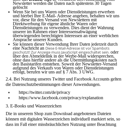
Newsletter werden die Daten nach spätestens 30 Tagen
gelöscht
Wenn Sie bei uns Waren oder Dienstleis­tungen erwerben
und hierbei Ihre E-Mail- Adresse angeben, behalten wir uns
vor, diese für den Versand von Newslettern mit
Direktwerbung für eigene ähnliche Waren oder
Dienstleistungen zu verwen­den. Dies dient der Wahrung
unserer im Rahmen einer Interessensabwägung
überwiegenden berechtigten Interessen an einer werblichen
Ansprache unserer Kunden.
Sie können dieser Verwendung Ihrer Daten jederzeit durch
eine Nachricht an
Diese E-Mail-Adresse ist vor Spambots
geschützt! Zur Anzeige muss JavaScript eingeschaltet sein.
oder
über den Abmeldelink in der Werbe-Mail widersprechen,
ohne dass hierfür an­dere als die Übermittlungskosten nach
den Basistarifen entstehen. Soweit der Newsletter-Versand
aufgrund des Ver­kaufs von Waren oder Dienstleistungen
erfolgt, berufen wir uns auf § 7 Abs. 3 UWG.
2.4. Bei Nutzung
unseres Twitter und Facebook Accounts gelten
die Datenschutzbestimmungen dieser Anwendungen.
https://twitter.com/de/privacy
https://www.facebook.com/privacy/explanation
3. E-Books und Wasserzeichen
Die in unserem Shop zum Download angebotenen Dateien
können mit digitalen Wasserzeichen individuell markiert sein, so
dass im Fall einer missbräuchlichen Nutzung unter Beachtung