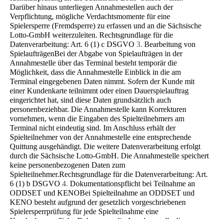
Darüber hinaus unterliegen Annahmestellen auch der
Verpflichtung, mögliche Ver­dachtsmomente für eine
Spielersperre (Fremdsperre) zu erfassen und an die Sächsische
Lotto-GmbH weiterzuleiten. Rechtsgrundlage für die
Datenverarbeitung: Art. 6 (1) c DSGVO
3.
Bearbeitung von
Spielaufträgen
Bei der Abgabe von Spielaufträgen in der
Annahmestelle über das Terminal besteht temporär die
Möglichkeit, dass die Annahmestelle Einblick in die am
Terminal eingegebenen Daten nimmt. Sofern der Kunde mit
einer Kundenkarte teil­nimmt oder einen Dauerspielauftrag
eingerichtet hat, sind diese Daten grundsätzlich auch
personenbeziehbar. Die An­nahmestelle kann Korrekturen
vornehmen, wenn die Eingaben des Spielteilnehmers am
Terminal nicht eindeutig sind. Im Anschluss erhält der
Spielteilnehmer von der Annahmestelle eine entsprechende
Quittung ausgehändigt. Die weitere Datenverarbeitung erfolgt
durch die Sächsische Lotto-GmbH. Die Annahmestelle speichert
keine personenbezogenen Daten zum
Spielteilnehmer.Rechtsgrundlage für die Datenverarbeitung: Art.
6 (1) b DSGVO
4.
Dokumentationspflicht bei Teilnahme an
ODDSET und KENO
Bei Spielteilnahme an ODDSET und
KENO besteht aufgrund der gesetzlich vorgeschriebenen
Spielersperrprüfung für jede Spielteilnahme eine