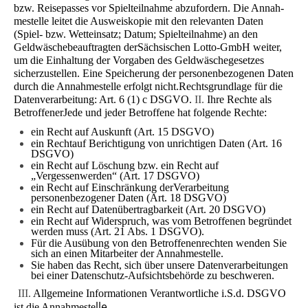
bzw. Reisepasses vor Spielteilnahme abzufordern. Die Annah­
mestelle leitet die Ausweiskopie mit den relevanten Daten
(Spiel- bzw. Wetteinsatz; Datum; Spielteilnahme) an den
Geldwäschebeauftragten derSächsischen Lotto-GmbH weiter,
um die Einhaltung der Vorgaben des Geldwäschegesetzes
sicherzustellen. Eine Speicherung der personenbezogenen Daten
durch die Annahmestelle erfolgt nicht.Rechtsgrundlage für die
Datenverarbeitung: Art. 6 (1) c DSGVO.
II.
Ihre Rechte als
Betroffener
Jede und jeder Betroffene hat folgende Rechte:
ein Recht auf Auskunft (Art. 15 DSGVO)
ein Rechtauf Berichtigung von unrichtigen Daten (Art. 16
DSGVO)
ein Recht auf Löschung bzw. ein Recht auf
„Vergessenwerden“ (Art. 17 DSGVO)
ein Recht auf Einschränkung derVerarbeitung
personenbezogener Daten (Art. 18 DSGVO)
ein Recht auf Datenübertragbarkeit (Art. 20 DSGVO)
ein Recht auf Widerspruch, was vom Betroffenen begründet
werden muss (Art. 21 Abs. 1 DSGVO).
Für die Ausübung von den Betroffenenrechten wenden Sie
sich an einen Mitarbeiter der Annahmestelle.
Sie haben das Recht, sich über unsere Datenverarbeitungen
bei einer Datenschutz-Aufsichtsbehörde zu beschweren.
III.
Allgemeine Informationen
Verantwortliche i.S.d. DSGVO
lle.
ist die Annahmeste