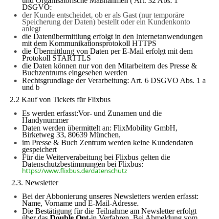
und Organisatorische Maßnahmen (
Art. 32 Abs. 1
DSGVO:
der Kunde entscheidet, ob er als Gast (nur temporäre
Speicherung der Daten) bestellt oder ein Kundenkonto
anlegt
die Datenübermittlung erfolgt in den Internetanwendungen
mit dem Kommunikationsprotokoll HTTPS
die Übermittlung von Daten per E-Mail erfolgt mit dem
Protokoll STARTTLS
die Daten können nur von den Mitarbeitern des Presse &
Buchzentrums eingesehen werden
Rechtsgrundlage der Verarbeitung: Art. 6 DSGVO Abs. 1 a
und b
2.2 Kauf von Tickets für Flixbus
Es werden erfasst:Vor- und Zunamen und die
Handynummer
Daten werden übermittelt an: FlixMobility GmbH,
Birketweg 33, 80639 München,
im Presse & Buch Zentrum werden keine Kundendaten
gespeichert
Für die Weiterverabeitung bei Flixbus gelten die
Datenschutzbestimmungen bei Flixbus:
https://www.flixbus.de/datenschutz
2.3. Newsletter
Bei der Abbonierung unseres Newsletters werden erfasst:
Name, Vorname und E-Mail-Adresse.
Die Bestätigung für die Teilnahme am Newsletter erfolgt
über das
Double Opt
-in
Verfahren. Bei Abmeldung vom