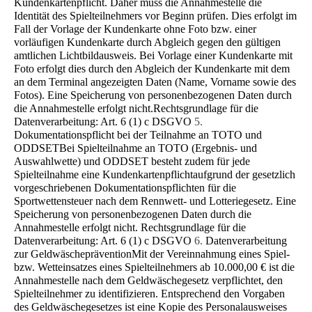
Kundenkartenpflicht. Daher muss die Annahmestelle die
Identität des Spielteilnehmers vor Beginn prüfen. Dies erfolgt im
Fall der Vorlage der Kundenkarte ohne Foto bzw. einer
vorläufigen Kundenkarte durch Abgleich gegen den gültigen
amtlichen Lichtbildausweis. Bei Vorlage einer Kundenkarte mit
Foto erfolgt dies durch den Abgleich der Kundenkarte mit dem
an dem Terminal angezeigten Daten (Name, Vorname sowie des
Fotos). Eine Speiche­rung von personenbezogenen Daten durch
die Annahmestelle erfolgt nicht.Rechtsgrundlage für die
Datenverarbeitung: Art. 6 (1) c DSGVO
5.
Dokumentationspflicht bei der Teilnahme an TOTO und
ODDSET
Bei Spielteilnahme an TOTO (Ergebnis- und
Auswahlwette) und ODDSET besteht zudem für jede
Spielteilnahme eine Kun­denkartenpflichtaufgrund der gesetzlich
vorgeschriebenen Dokumentationspflichten für die
Sportwettensteuer nach dem Rennwett- und Lotteriegesetz. Eine
Speicherung von personenbezogenen Daten durch die
Annahmestelle erfolgt nicht. Rechtsgrundlage für die
Datenverarbeitung: Art. 6 (1) c DSGVO
6.
Datenverarbeitung
zur Geldwäscheprävention
Mit der Vereinnahmung eines Spiel-
bzw. Wetteinsatzes eines Spielteilnehmers ab 10.000,00 € ist die
Annahmestelle nach dem Geldwäschegesetz verpflichtet, den
Spielteilnehmer zu identifizieren. Entsprechend den Vorgaben
des Geld­wäschegesetzes ist eine Kopie des Personalausweises