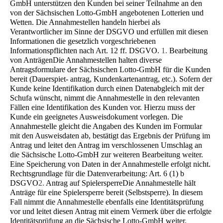
GmbH unterstützen den Kunden bei seiner Teilnahme an den
von der Säch­sischen Lotto-GmbH angebotenen Lotterien und
Wetten. Die Annahmestellen handeln hierbei als
Verantwortlicher im Sinne der DSGVO und erfüllen mit diesen
Informationen die gesetzlich vorgeschriebenen
Informationspflichten nach Art. 12 ff. DSGVO.
1.
Bearbeitung
von Anträgen
Die Annahmestellen halten diverse
Antragsformulare der Sächsischen Lotto-GmbH für die Kunden
bereit (Dauerspiet- antrag, Kundenkartenantrag, etc.). Sofern der
Kunde keine Identifikation durch einen Datenabgleich mit der
Schufa wünscht, nimmt die Annahmestelle in den relevanten
Fällen eine Identifikation des Kunden vor. Hierzu muss der
Kunde ein geeignetes Ausweisdokument vorlegen. Die
Annahmestelle gleicht die Angaben des Kunden im Formular
mit den Ausweisdaten ab, bestätigt das Ergebnis der Prüfung im
Antrag und leitet den Antrag im verschlossenen Umschlag an
die Sächsische Lotto-GmbH zur weiteren Bearbeitung weiter.
Eine Speicherung von Daten in der Annahmestelle erfolgt nicht.
Rechtsgrundlage für die Datenverarbeitung: Art. 6 (1) b
DSGVO
2.
Antrag auf Spielersperre
Die Annahmestelle hält
Anträge für eine Spielersperre bereit (Selbstsperre). In diesem
Fall nimmt die Annahmestelle ebenfalls eine Identitätsprüfung
vor und leitet diesen Antrag mit einem Vermerk über die erfolgte
Identitätsprüfung an die Sächsische Lotto-GmbH weiter.