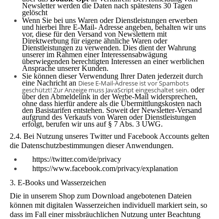
Newsletter werden die Daten nach spätestens 30 Tagen
gelöscht
Wenn Sie bei uns Waren oder Dienstleis­tungen erwerben
und hierbei Ihre E-Mail- Adresse angeben, behalten wir uns
vor, diese für den Versand von Newslettern mit
Direktwerbung für eigene ähnliche Waren oder
Dienstleistungen zu verwen­den. Dies dient der Wahrung
unserer im Rahmen einer Interessensabwägung
überwiegenden berechtigten Interessen an einer werblichen
Ansprache unserer Kunden.
Sie können dieser Verwendung Ihrer Daten jederzeit durch
eine Nachricht an
Diese E-Mail-Adresse ist vor Spambots
geschützt! Zur Anzeige muss JavaScript eingeschaltet sein.
oder
über den Abmeldelink in der Werbe-Mail widersprechen,
ohne dass hierfür an­dere als die Übermittlungskosten nach
den Basistarifen entstehen. Soweit der Newsletter-Versand
aufgrund des Ver­kaufs von Waren oder Dienstleistungen
erfolgt, berufen wir uns auf § 7 Abs. 3 UWG.
2.4. Bei Nutzung
unseres Twitter und Facebook Accounts gelten
die Datenschutzbestimmungen dieser Anwendungen.
https://twitter.com/de/privacy
https://www.facebook.com/privacy/explanation
3. E-Books und Wasserzeichen
Die in unserem Shop zum Download angebotenen Dateien
können mit digitalen Wasserzeichen individuell markiert sein, so
dass im Fall einer missbräuchlichen Nutzung unter Beachtung