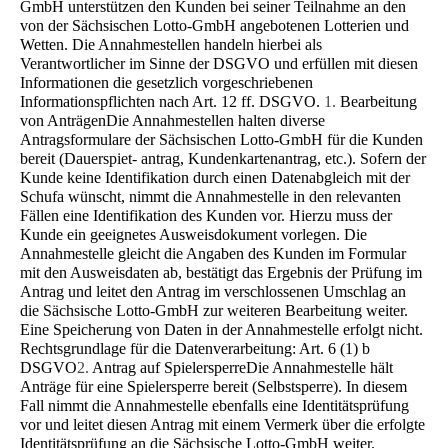
GmbH unterstützen den Kunden bei seiner Teilnahme an den
von der Säch­sischen Lotto-GmbH angebotenen Lotterien und
Wetten. Die Annahmestellen handeln hierbei als
Verantwortlicher im Sinne der DSGVO und erfüllen mit diesen
Informationen die gesetzlich vorgeschriebenen
Informationspflichten nach Art. 12 ff. DSGVO.
1.
Bearbeitung
von Anträgen
Die Annahmestellen halten diverse
Antragsformulare der Sächsischen Lotto-GmbH für die Kunden
bereit (Dauerspiet- antrag, Kundenkartenantrag, etc.). Sofern der
Kunde keine Identifikation durch einen Datenabgleich mit der
Schufa wünscht, nimmt die Annahmestelle in den relevanten
Fällen eine Identifikation des Kunden vor. Hierzu muss der
Kunde ein geeignetes Ausweisdokument vorlegen. Die
Annahmestelle gleicht die Angaben des Kunden im Formular
mit den Ausweisdaten ab, bestätigt das Ergebnis der Prüfung im
Antrag und leitet den Antrag im verschlossenen Umschlag an
die Sächsische Lotto-GmbH zur weiteren Bearbeitung weiter.
Eine Speicherung von Daten in der Annahmestelle erfolgt nicht.
Rechtsgrundlage für die Datenverarbeitung: Art. 6 (1) b
DSGVO
2.
Antrag auf Spielersperre
Die Annahmestelle hält
Anträge für eine Spielersperre bereit (Selbstsperre). In diesem
Fall nimmt die Annahmestelle ebenfalls eine Identitätsprüfung
vor und leitet diesen Antrag mit einem Vermerk über die erfolgte
Identitätsprüfung an die Sächsische Lotto-GmbH weiter.