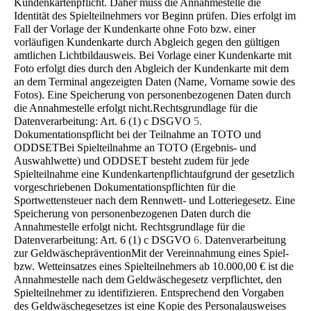
Kundenkartenpflicht. Daher muss die Annahmestelle die
Identität des Spielteilnehmers vor Beginn prüfen. Dies erfolgt im
Fall der Vorlage der Kundenkarte ohne Foto bzw. einer
vorläufigen Kundenkarte durch Abgleich gegen den gültigen
amtlichen Lichtbildausweis. Bei Vorlage einer Kundenkarte mit
Foto erfolgt dies durch den Abgleich der Kundenkarte mit dem
an dem Terminal angezeigten Daten (Name, Vorname sowie des
Fotos). Eine Speiche­rung von personenbezogenen Daten durch
die Annahmestelle erfolgt nicht.Rechtsgrundlage für die
Datenverarbeitung: Art. 6 (1) c DSGVO
5.
Dokumentationspflicht bei der Teilnahme an TOTO und
ODDSET
Bei Spielteilnahme an TOTO (Ergebnis- und
Auswahlwette) und ODDSET besteht zudem für jede
Spielteilnahme eine Kun­denkartenpflichtaufgrund der gesetzlich
vorgeschriebenen Dokumentationspflichten für die
Sportwettensteuer nach dem Rennwett- und Lotteriegesetz. Eine
Speicherung von personenbezogenen Daten durch die
Annahmestelle erfolgt nicht. Rechtsgrundlage für die
Datenverarbeitung: Art. 6 (1) c DSGVO
6.
Datenverarbeitung
zur Geldwäscheprävention
Mit der Vereinnahmung eines Spiel-
bzw. Wetteinsatzes eines Spielteilnehmers ab 10.000,00 € ist die
Annahmestelle nach dem Geldwäschegesetz verpflichtet, den
Spielteilnehmer zu identifizieren. Entsprechend den Vorgaben
des Geld­wäschegesetzes ist eine Kopie des Personalausweises