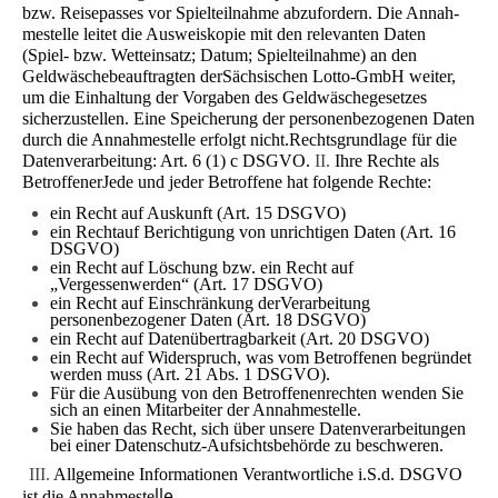
bzw. Reisepasses vor Spielteilnahme abzufordern. Die Annah­
mestelle leitet die Ausweiskopie mit den relevanten Daten
(Spiel- bzw. Wetteinsatz; Datum; Spielteilnahme) an den
Geldwäschebeauftragten derSächsischen Lotto-GmbH weiter,
um die Einhaltung der Vorgaben des Geldwäschegesetzes
sicherzustellen. Eine Speicherung der personenbezogenen Daten
durch die Annahmestelle erfolgt nicht.Rechtsgrundlage für die
Datenverarbeitung: Art. 6 (1) c DSGVO.
II.
Ihre Rechte als
Betroffener
Jede und jeder Betroffene hat folgende Rechte:
ein Recht auf Auskunft (Art. 15 DSGVO)
ein Rechtauf Berichtigung von unrichtigen Daten (Art. 16
DSGVO)
ein Recht auf Löschung bzw. ein Recht auf
„Vergessenwerden“ (Art. 17 DSGVO)
ein Recht auf Einschränkung derVerarbeitung
personenbezogener Daten (Art. 18 DSGVO)
ein Recht auf Datenübertragbarkeit (Art. 20 DSGVO)
ein Recht auf Widerspruch, was vom Betroffenen begründet
werden muss (Art. 21 Abs. 1 DSGVO).
Für die Ausübung von den Betroffenenrechten wenden Sie
sich an einen Mitarbeiter der Annahmestelle.
Sie haben das Recht, sich über unsere Datenverarbeitungen
bei einer Datenschutz-Aufsichtsbehörde zu beschweren.
III.
Allgemeine Informationen
Verantwortliche i.S.d. DSGVO
lle.
ist die Annahmeste