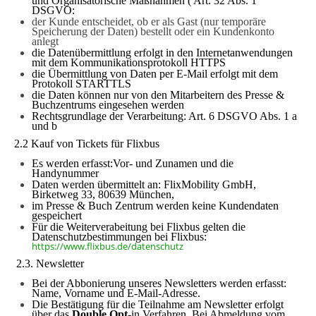
und Organisatorische Maßnahmen (
Art. 32 Abs. 1
DSGVO:
der Kunde entscheidet, ob er als Gast (nur temporäre
Speicherung der Daten) bestellt oder ein Kundenkonto
anlegt
die Datenübermittlung erfolgt in den Internetanwendungen
mit dem Kommunikationsprotokoll HTTPS
die Übermittlung von Daten per E-Mail erfolgt mit dem
Protokoll STARTTLS
die Daten können nur von den Mitarbeitern des Presse &
Buchzentrums eingesehen werden
Rechtsgrundlage der Verarbeitung: Art. 6 DSGVO Abs. 1 a
und b
2.2 Kauf von Tickets für Flixbus
Es werden erfasst:Vor- und Zunamen und die
Handynummer
Daten werden übermittelt an: FlixMobility GmbH,
Birketweg 33, 80639 München,
im Presse & Buch Zentrum werden keine Kundendaten
gespeichert
Für die Weiterverabeitung bei Flixbus gelten die
Datenschutzbestimmungen bei Flixbus:
https://www.flixbus.de/datenschutz
2.3. Newsletter
Bei der Abbonierung unseres Newsletters werden erfasst:
Name, Vorname und E-Mail-Adresse.
Die Bestätigung für die Teilnahme am Newsletter erfolgt
über das
Double Opt
-in
Verfahren. Bei Abmeldung vom