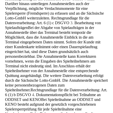
Darüber hinaus unterliegen Annahmestellen auch der
Verpflichtung, mögliche Ver­dachtsmomente für eine
Spielersperre (Fremdsperre) zu erfassen und an die Sächsische
Lotto-GmbH weiterzuleiten. Rechtsgrundlage für die
Datenverarbeitung: Art. 6 (1) c DSGVO
3.
Bearbeitung von
Spielaufträgen
Bei der Abgabe von Spielaufträgen in der
Annahmestelle über das Terminal besteht temporär die
Möglichkeit, dass die Annahmestelle Einblick in die am
Terminal eingegebenen Daten nimmt. Sofern der Kunde mit
einer Kundenkarte teil­nimmt oder einen Dauerspielauftrag
eingerichtet hat, sind diese Daten grundsätzlich auch
personenbeziehbar. Die An­nahmestelle kann Korrekturen
vornehmen, wenn die Eingaben des Spielteilnehmers am
Terminal nicht eindeutig sind. Im Anschluss erhält der
Spielteilnehmer von der Annahmestelle eine entsprechende
Quittung ausgehändigt. Die weitere Datenverarbeitung erfolgt
durch die Sächsische Lotto-GmbH. Die Annahmestelle speichert
keine personenbezogenen Daten zum
Spielteilnehmer.Rechtsgrundlage für die Datenverarbeitung: Art.
6 (1) b DSGVO
4.
Dokumentationspflicht bei Teilnahme an
ODDSET und KENO
Bei Spielteilnahme an ODDSET und
KENO besteht aufgrund der gesetzlich vorgeschriebenen
Spielersperrprüfung für jede Spielteilnahme eine