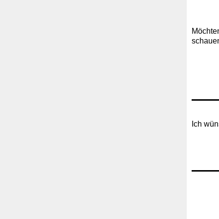
Möchten
schauen
Ich wün