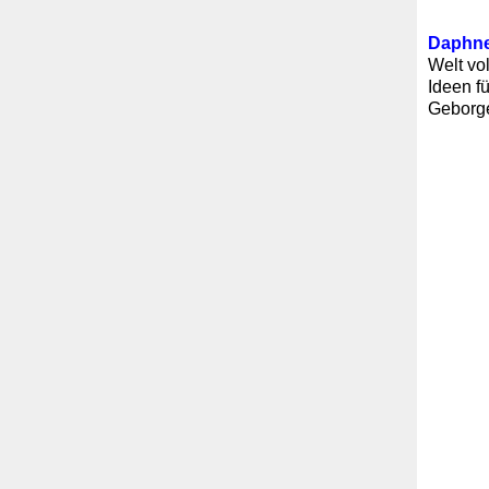
Daphne
Welt vo
Ideen f
Geborge