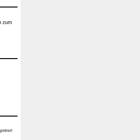
n zum
istriert