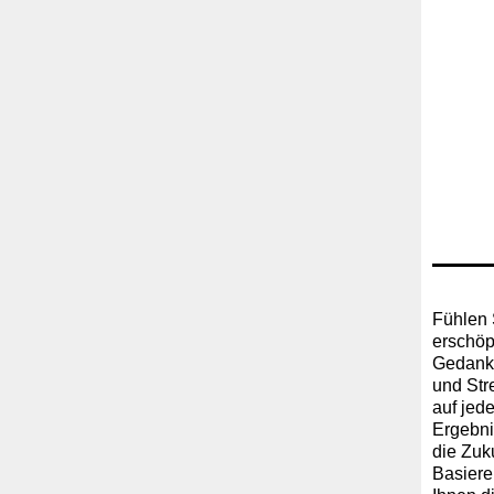
Fühlen 
erschöp
Gedanke
und Str
auf jed
Ergebni
die Zuku
Basiere