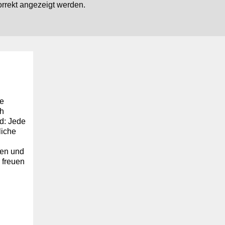
orrekt angezeigt werden.
te
ch
d: Jede
liche
ken und
 freuen