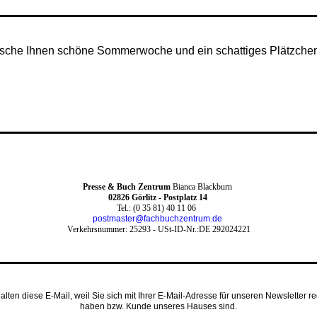
sche Ihnen schöne Sommerwoche und ein schattiges Plätzche
Presse & Buch Zentrum
Bianca Blackburn
0
2826 Görlitz - Postplatz 14
Tel.: (0 35 81) 40 11 06
postmaster@fachbuchzentrum.de
Verkehrsnummer: 25293 -
USt-ID-Nr.:DE 292024221
alten diese E-Mail, weil Sie sich mit Ihrer E-Mail-Adresse für unseren Newsletter reg
haben bzw. Kunde unseres Hauses sind.‍