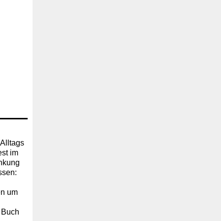
Alltags
est im
enkung
ssen:
en um
s Buch