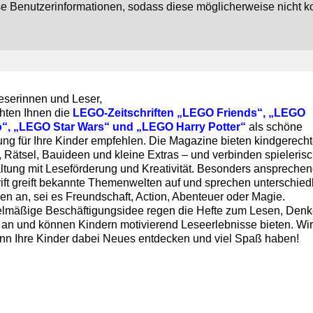
se Benutzerinformationen, sodass diese möglicherweise nicht k
eserinnen und Leser,
hten Ihnen die
LEGO-Zeitschriften „LEGO Friends“, „LEGO
o“, „LEGO Star Wars“ und „LEGO Harry Potter“
als schöne
ng für Ihre Kinder empfehlen. Die Magazine bieten kindgerech
 Rätsel, Bauideen und kleine Extras – und verbinden spieleris
ltung mit Leseförderung und Kreativität. Besonders ansprechen
rift greift bekannte Themenwelten auf und sprechen unterschied
sen an, sei es Freundschaft, Action, Abenteuer oder Magie.
elmäßige Beschäftigungsidee regen die Hefte zum Lesen, Den
 an und können Kindern motivierend Leseerlebnisse bieten. Wir
nn Ihre Kinder dabei Neues entdecken und viel Spaß haben!