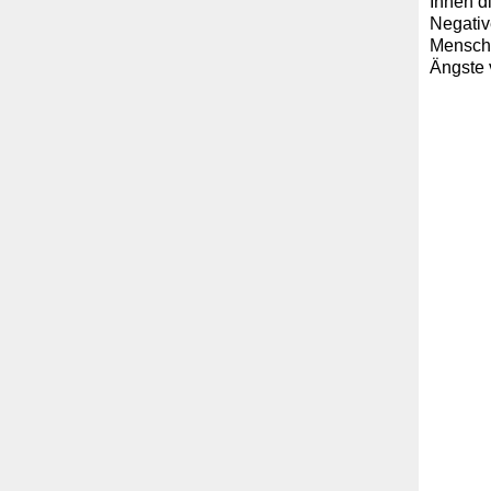
Ihnen d
Negativ
Mensche
Ängste 